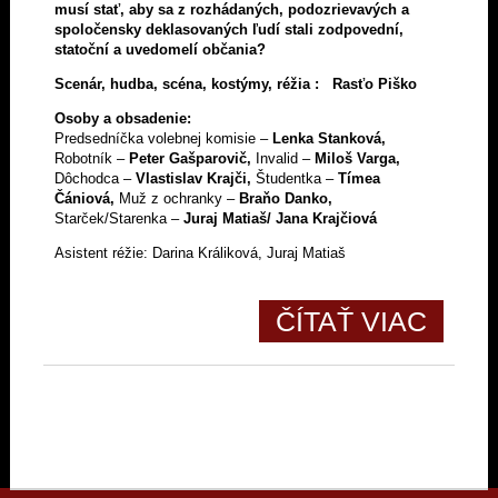
musí stať, aby sa z rozhádaných, podozrievavých a
spoločensky deklasovaných ľudí stali zodpovední,
statoční a uvedomelí občania?
Scenár, hudba, scéna, kostýmy, réžia : Rasťo Piško
Osoby a obsadenie:
Predsedníčka volebnej komisie –
Lenka Stanková,
Robotník –
Peter Gašparovič,
Invalid –
Miloš Varga,
Dôchodca –
Vlastislav Krajči,
Študentka –
Tímea
Čániová,
Muž z ochranky –
Braňo Danko,
Starček/Starenka –
Juraj Matiaš/ Jana Krajčiová
Asistent réžie: Darina Králiková, Juraj Matiaš
ČÍTAŤ VIAC