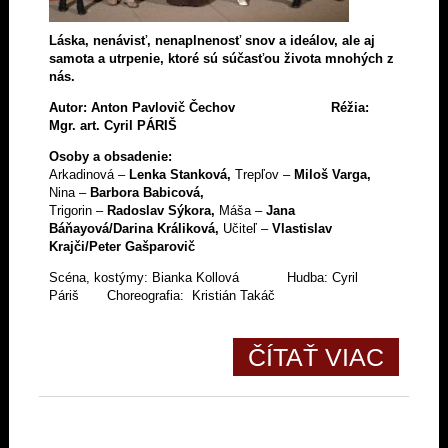
Láska, nenávisť, nenaplnenosť snov a ideálov, ale aj
samota a utrpenie, ktoré sú súčasťou života mnohých z
nás.
Autor:
Anton Pavlovič Čechov Réžia:
Mgr. art. Cyril PÁRIŠ
Osoby a obsadenie:
Arkadinová –
Lenka Stanková,
Trepľov –
Miloš Varga,
Nina –
Barbora Babicová,
Trigorin –
Radoslav Sýkora,
Máša –
Jana
Báňayová/Darina Králiková,
Učiteľ –
Vlastislav
Krajči/Peter Gašparovič
Scéna, kostýmy: Bianka Kollová Hudba: Cyril
Páriš Choreografia: Kristián Takáč
ČÍTAŤ VIAC