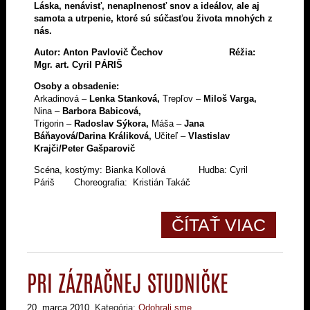
Láska, nenávisť, nenaplnenosť snov a ideálov, ale aj
samota a utrpenie, ktoré sú súčasťou života mnohých z
nás.
Autor:
Anton Pavlovič Čechov Réžia:
Mgr. art. Cyril PÁRIŠ
Osoby a obsadenie:
Arkadinová –
Lenka Stanková,
Trepľov –
Miloš Varga,
Nina –
Barbora Babicová,
Trigorin –
Radoslav Sýkora,
Máša –
Jana
Báňayová/Darina Králiková,
Učiteľ –
Vlastislav
Krajči/Peter Gašparovič
Scéna, kostýmy: Bianka Kollová Hudba: Cyril
Páriš Choreografia: Kristián Takáč
ČÍTAŤ VIAC
PRI ZÁZRAČNEJ STUDNIČKE
20. marca 2010
, Kategória:
Odohrali sme