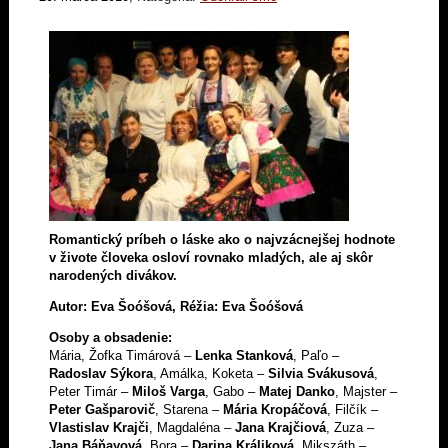
Romantický príbeh o láske ako o najvzácnejšej hodnote
v živote človeka osloví rovnako mladých, ale aj skôr
narodených divákov.
Autor: Eva Šoóšová, Réžia: Eva Šoóšová
Osoby a obsadenie:
Mária, Žofka Timárová –
Lenka Stanková
, Paľo –
Radoslav Sýkora
, Amálka, Koketa –
Silvia Svákusová
,
Peter Timár –
Miloš Varga
, Gabo –
Matej Danko
, Majster –
Peter Gašparovič
, Starena –
Mária Kropáčová
, Filčík –
Vlastislav Krajči
, Magdaléna –
Jana Krajčiová
, Zuza –
Jana Báňayová
, Bora –
Darina Králiková
, Mikszáth –