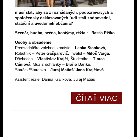
musí stať, aby sa z rozhádaných, podozrievavých a
spoločensky deklasovaných ľudí stali zodpovední,
statoční a uvedomelí občania?
Scenár, hudba, scéna, kostýmy, réžia : Rasťo Piško
Osoby a obsadenie:
Predsedníčka volebnej komisie –
Lenka Stanková,
Robotník –
Peter Gašparovič,
Invalid –
Miloš Varga,
Dôchodca –
Vlastislav Krajči,
Študentka –
Tímea
Čániová,
Muž z ochranky –
Braňo Danko,
Starček/Starenka –
Juraj Matiaš/ Jana Krajčiová
Asistent réžie: Darina Králiková, Juraj Matiaš
ČÍTAŤ VIAC