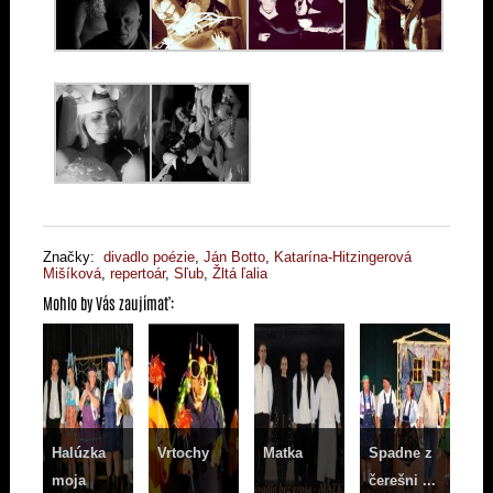
Značky:
divadlo poézie
,
Ján Botto
,
Katarína-Hitzingerová
Mišíková
,
repertoár
,
Sľub
,
Žltá ľalia
Mohlo by Vás zaujímať:
Halúzka
Vrtochy
Matka
Spadne z
moja
čerešni ...