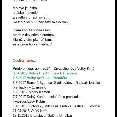
A slovo je láska
a láska je svetlo
a svetlo v tmách svieti…
No zlo hriechu, vždy ťaží misky váh…
„Sem kohúta s vraželinou,
prach z deviatich cintorínov.
Hľa už vidím plameň tam,
ešte príde búrka k vám…“
Odohrali sme…
Predpremiéra: apríl 2017 – Divadelné révy Veľký Krtíš
30.4.2017 Dolné Plachtince – I. Preméra
2.5.2017 Veľký Krtíš – II. Premiéra
5.5.2017 Banská Bystrica- Sládkovičova Radvaň, krajská
prehliadka – 1. miesto
18.6.2017 Modrý Kameň
7.7.2017 Dolný Kubín – celoštátna prehliadka
Hviezdoslavov Kubín
1.10.2017 Liptovský Mikuláš-Palúdzka Festival I. Stodolu
21.04.2018 Veľký Krtíš
17.11.2018 Bratislava (Galéria Umelka)