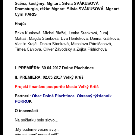
Scéna, kostýmy: Mgr.art. Silvia SVÁKUSOVÁ
Dramaturgia, réžia: Mgr.art. Silvia SVÁKUSOVÁ,
Mgr.art.
Cyril PÁRIŠ
Hrajú:
Erika Kunková, Michal Blažej, Lenka Stanková, Juraj
Matiaš, Magda Stanková, Eva Henteková, Darina Králiková,
Vlasťo Krajči, Danka Stanková, Miroslava Párničanová,
Timea Čániová, Oliver Závodský a Zojka Fridrichová
I. PREMIÉRA: 30.04.2017 Dolné Plachtince
II. PREMIÉRA: 02.05.2017 Veľký Krtíš
Projekt finančne podporilo Mesto Veľký Krtíš
Partneri:
Obec Dolné Plachtince, Okresný týždenník
POKRO
K
O inscenácii
Na počiatku bolo slovo…
„My budeme večne svoji,
nás ani smrť nerozdvojí!“