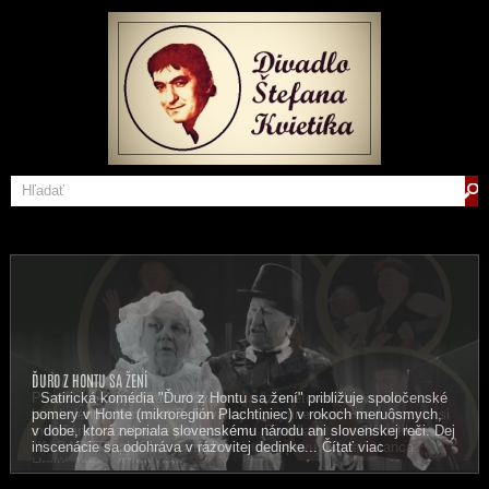
K A B A R E T
ĎURO Z HONTU SA ŽENÍ
Potrebujete si po práci oddýchnuť a "zresetovať" hlavu od
Satirická komédia "Ďuro z Hontu sa žení" približuje spoločenské
každodenných starostí? Neváhajte, prijmite pozvanie a pozrite si
pomery v Honte (mikroregión Plachtiniec) v rokoch meruôsmych,
multižánrové zábavné predstavenie Divadla Štefana Kvietika
v dobe, ktorá nepriala slovenskému národu ani slovenskej reči. Dej
"KABARET", plné humorných scénok, spevu, kúziel a tanca.
inscenácie sa odohráva v rázovitej dedinke...
Čítať viac
Hrajú: Jana...
Čítať viac